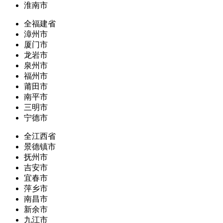
淮南市
全福建省
漳州市
厦门市
龙岩市
泉州市
福州市
莆田市
南平市
三明市
宁德市
全江西省
景德镇市
抚州市
吉安市
宜春市
萍乡市
南昌市
新余市
九江市