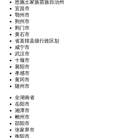
恩施土家族苗族自治州
宜昌市
鄂州市
荆州市
荆门市
黄石市
省直辖县级行政区划
咸宁市
武汉市
十堰市
襄阳市
孝感市
黄冈市
随州市
全湖南省
岳阳市
湘潭市
郴州市
邵阳市
张家界市
衡阳市