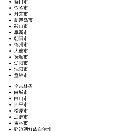
营口市
铁岭市
丹东市
葫芦岛市
鞍山市
阜新市
朝阳市
锦州市
大连市
抚顺市
辽阳市
沈阳市
盘锦市
全吉林省
白城市
白山市
四平市
松原市
辽源市
吉林市
延边朝鲜族自治州