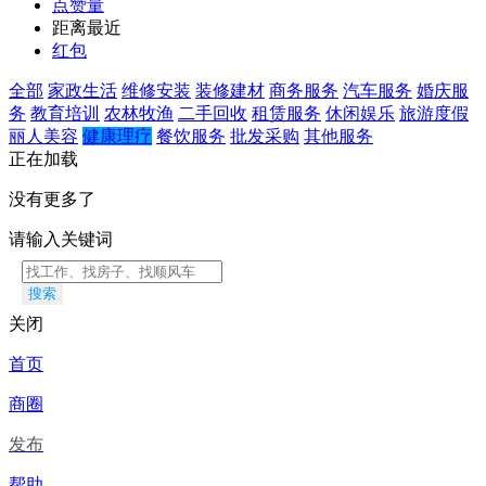
点赞量
距离最近
红包
全部
家政生活
维修安装
装修建材
商务服务
汽车服务
婚庆服
务
教育培训
农林牧渔
二手回收
租赁服务
休闲娱乐
旅游度假
丽人美容
健康理疗
餐饮服务
批发采购
其他服务
正在加载
没有更多了
请输入关键词
搜索
关闭
首页
商圈
发布
帮助