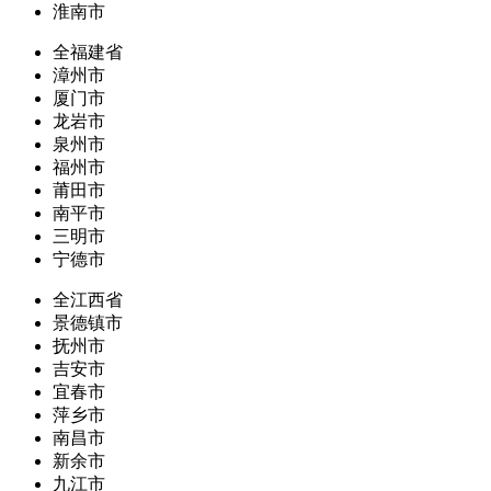
淮南市
全福建省
漳州市
厦门市
龙岩市
泉州市
福州市
莆田市
南平市
三明市
宁德市
全江西省
景德镇市
抚州市
吉安市
宜春市
萍乡市
南昌市
新余市
九江市