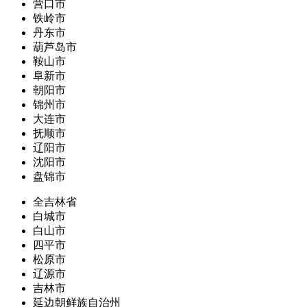
营口市
铁岭市
丹东市
葫芦岛市
鞍山市
阜新市
朝阳市
锦州市
大连市
抚顺市
辽阳市
沈阳市
盘锦市
全吉林省
白城市
白山市
四平市
松原市
辽源市
吉林市
延边朝鲜族自治州