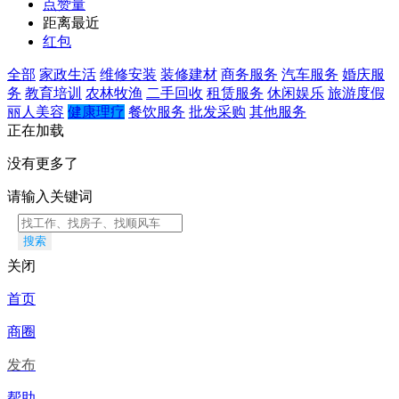
点赞量
距离最近
红包
全部
家政生活
维修安装
装修建材
商务服务
汽车服务
婚庆服
务
教育培训
农林牧渔
二手回收
租赁服务
休闲娱乐
旅游度假
丽人美容
健康理疗
餐饮服务
批发采购
其他服务
正在加载
没有更多了
请输入关键词
搜索
关闭
首页
商圈
发布
帮助