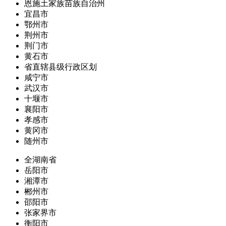
恩施土家族苗族自治州
宜昌市
鄂州市
荆州市
荆门市
黄石市
省直辖县级行政区划
咸宁市
武汉市
十堰市
襄阳市
孝感市
黄冈市
随州市
全湖南省
岳阳市
湘潭市
郴州市
邵阳市
张家界市
衡阳市