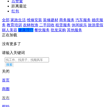
点赞量
距离最近
红包
全部
家政生活
维修安装
装修建材
商务服务
汽车服务
婚庆服
务
教育培训
农林牧渔
二手回收
租赁服务
休闲娱乐
旅游度假
丽人美容
健康理疗
餐饮服务
批发采购
其他服务
正在加载
没有更多了
请输入关键词
搜索
关闭
首页
商圈
发布
帮助