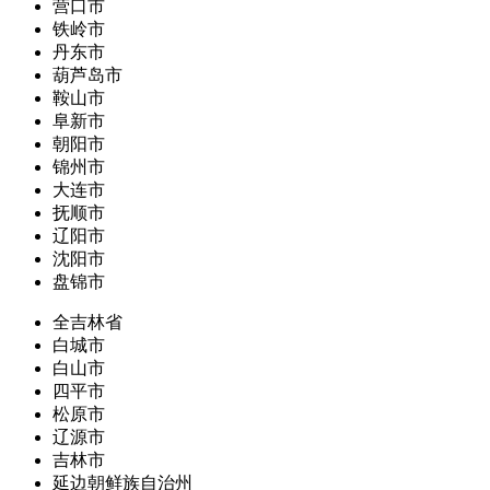
营口市
铁岭市
丹东市
葫芦岛市
鞍山市
阜新市
朝阳市
锦州市
大连市
抚顺市
辽阳市
沈阳市
盘锦市
全吉林省
白城市
白山市
四平市
松原市
辽源市
吉林市
延边朝鲜族自治州