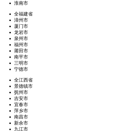
淮南市
全福建省
漳州市
厦门市
龙岩市
泉州市
福州市
莆田市
南平市
三明市
宁德市
全江西省
景德镇市
抚州市
吉安市
宜春市
萍乡市
南昌市
新余市
九江市