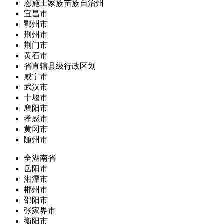
恩施土家族苗族自治州
宜昌市
鄂州市
荆州市
荆门市
黄石市
省直辖县级行政区划
咸宁市
武汉市
十堰市
襄阳市
孝感市
黄冈市
随州市
全湖南省
岳阳市
湘潭市
郴州市
邵阳市
张家界市
衡阳市