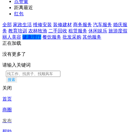
点赞量
距离最近
红包
全部
家政生活
维修安装
装修建材
商务服务
汽车服务
婚庆服
务
教育培训
农林牧渔
二手回收
租赁服务
休闲娱乐
旅游度假
丽人美容
健康理疗
餐饮服务
批发采购
其他服务
正在加载
没有更多了
请输入关键词
搜索
关闭
首页
商圈
发布
帮助