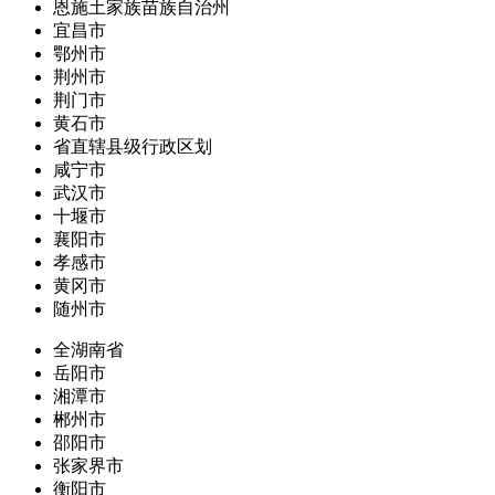
恩施土家族苗族自治州
宜昌市
鄂州市
荆州市
荆门市
黄石市
省直辖县级行政区划
咸宁市
武汉市
十堰市
襄阳市
孝感市
黄冈市
随州市
全湖南省
岳阳市
湘潭市
郴州市
邵阳市
张家界市
衡阳市