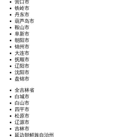
营口市
铁岭市
丹东市
葫芦岛市
鞍山市
阜新市
朝阳市
锦州市
大连市
抚顺市
辽阳市
沈阳市
盘锦市
全吉林省
白城市
白山市
四平市
松原市
辽源市
吉林市
延边朝鲜族自治州