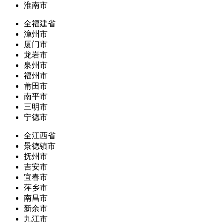
淮南市
全福建省
漳州市
厦门市
龙岩市
泉州市
福州市
莆田市
南平市
三明市
宁德市
全江西省
景德镇市
抚州市
吉安市
宜春市
萍乡市
南昌市
新余市
九江市