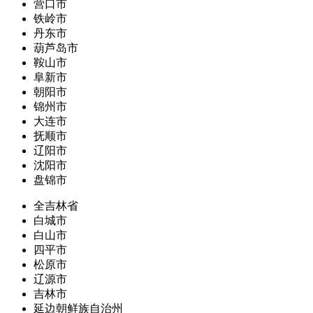
营口市
铁岭市
丹东市
葫芦岛市
鞍山市
阜新市
朝阳市
锦州市
大连市
抚顺市
辽阳市
沈阳市
盘锦市
全吉林省
白城市
白山市
四平市
松原市
辽源市
吉林市
延边朝鲜族自治州