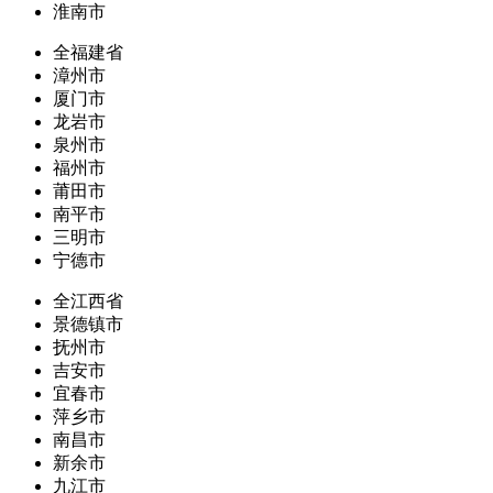
淮南市
全福建省
漳州市
厦门市
龙岩市
泉州市
福州市
莆田市
南平市
三明市
宁德市
全江西省
景德镇市
抚州市
吉安市
宜春市
萍乡市
南昌市
新余市
九江市