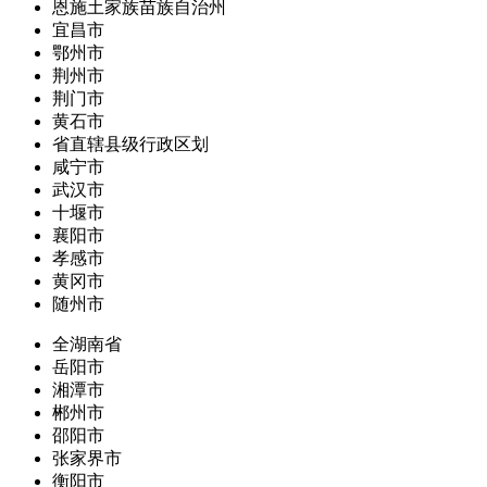
恩施土家族苗族自治州
宜昌市
鄂州市
荆州市
荆门市
黄石市
省直辖县级行政区划
咸宁市
武汉市
十堰市
襄阳市
孝感市
黄冈市
随州市
全湖南省
岳阳市
湘潭市
郴州市
邵阳市
张家界市
衡阳市