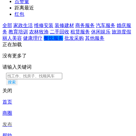
点赞量
距离最近
红包
全部
家政生活
维修安装
装修建材
商务服务
汽车服务
婚庆服
务
教育培训
农林牧渔
二手回收
租赁服务
休闲娱乐
旅游度假
丽人美容
健康理疗
餐饮服务
批发采购
其他服务
正在加载
没有更多了
请输入关键词
搜索
关闭
首页
商圈
发布
帮助