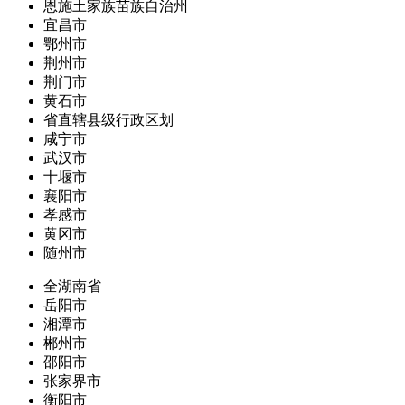
恩施土家族苗族自治州
宜昌市
鄂州市
荆州市
荆门市
黄石市
省直辖县级行政区划
咸宁市
武汉市
十堰市
襄阳市
孝感市
黄冈市
随州市
全湖南省
岳阳市
湘潭市
郴州市
邵阳市
张家界市
衡阳市