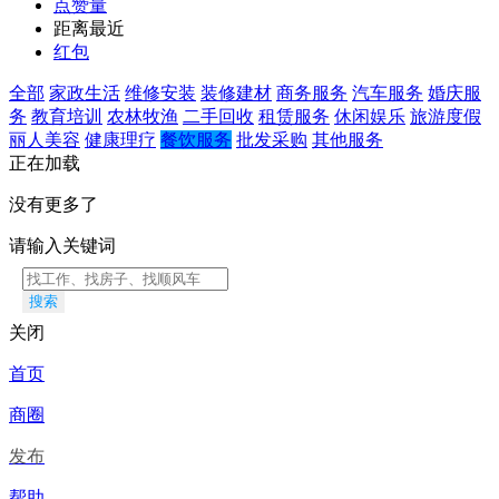
点赞量
距离最近
红包
全部
家政生活
维修安装
装修建材
商务服务
汽车服务
婚庆服
务
教育培训
农林牧渔
二手回收
租赁服务
休闲娱乐
旅游度假
丽人美容
健康理疗
餐饮服务
批发采购
其他服务
正在加载
没有更多了
请输入关键词
搜索
关闭
首页
商圈
发布
帮助