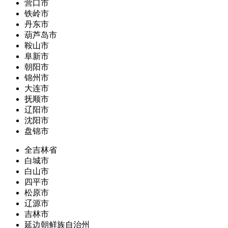
营口市
铁岭市
丹东市
葫芦岛市
鞍山市
阜新市
朝阳市
锦州市
大连市
抚顺市
辽阳市
沈阳市
盘锦市
全吉林省
白城市
白山市
四平市
松原市
辽源市
吉林市
延边朝鲜族自治州