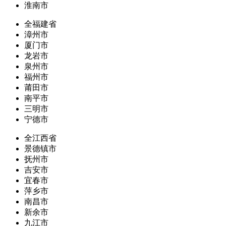
淮南市
全福建省
漳州市
厦门市
龙岩市
泉州市
福州市
莆田市
南平市
三明市
宁德市
全江西省
景德镇市
抚州市
吉安市
宜春市
萍乡市
南昌市
新余市
九江市