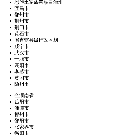
恩施土家族苗族自治州
宜昌市
鄂州市
荆州市
荆门市
黄石市
省直辖县级行政区划
咸宁市
武汉市
十堰市
襄阳市
孝感市
黄冈市
随州市
全湖南省
岳阳市
湘潭市
郴州市
邵阳市
张家界市
衡阳市