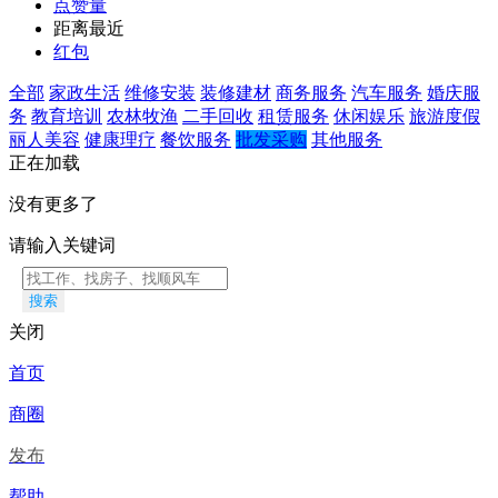
点赞量
距离最近
红包
全部
家政生活
维修安装
装修建材
商务服务
汽车服务
婚庆服
务
教育培训
农林牧渔
二手回收
租赁服务
休闲娱乐
旅游度假
丽人美容
健康理疗
餐饮服务
批发采购
其他服务
正在加载
没有更多了
请输入关键词
搜索
关闭
首页
商圈
发布
帮助