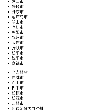
营口市
铁岭市
丹东市
葫芦岛市
鞍山市
阜新市
朝阳市
锦州市
大连市
抚顺市
辽阳市
沈阳市
盘锦市
全吉林省
白城市
白山市
四平市
松原市
辽源市
吉林市
延边朝鲜族自治州