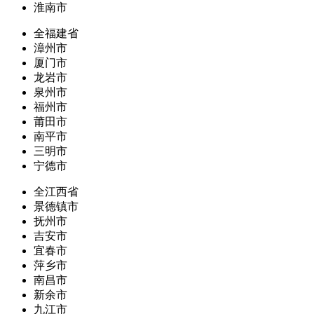
淮南市
全福建省
漳州市
厦门市
龙岩市
泉州市
福州市
莆田市
南平市
三明市
宁德市
全江西省
景德镇市
抚州市
吉安市
宜春市
萍乡市
南昌市
新余市
九江市