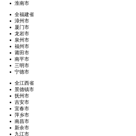
淮南市
全福建省
漳州市
厦门市
龙岩市
泉州市
福州市
莆田市
南平市
三明市
宁德市
全江西省
景德镇市
抚州市
吉安市
宜春市
萍乡市
南昌市
新余市
九江市