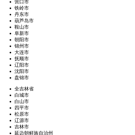
营口市
铁岭市
丹东市
葫芦岛市
鞍山市
阜新市
朝阳市
锦州市
大连市
抚顺市
辽阳市
沈阳市
盘锦市
全吉林省
白城市
白山市
四平市
松原市
辽源市
吉林市
延边朝鲜族自治州