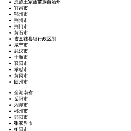
恩施土家族苗族自治州
宜昌市
鄂州市
荆州市
荆门市
黄石市
省直辖县级行政区划
咸宁市
武汉市
十堰市
襄阳市
孝感市
黄冈市
随州市
全湖南省
岳阳市
湘潭市
郴州市
邵阳市
张家界市
衡阳市