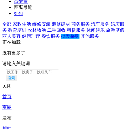
点赞量
距离最近
红包
全部
家政生活
维修安装
装修建材
商务服务
汽车服务
婚庆服
务
教育培训
农林牧渔
二手回收
租赁服务
休闲娱乐
旅游度假
丽人美容
健康理疗
餐饮服务
批发采购
其他服务
正在加载
没有更多了
请输入关键词
搜索
关闭
首页
商圈
发布
帮助