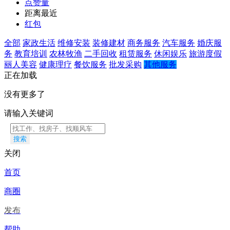
点赞量
距离最近
红包
全部
家政生活
维修安装
装修建材
商务服务
汽车服务
婚庆服
务
教育培训
农林牧渔
二手回收
租赁服务
休闲娱乐
旅游度假
丽人美容
健康理疗
餐饮服务
批发采购
其他服务
正在加载
没有更多了
请输入关键词
搜索
关闭
首页
商圈
发布
帮助