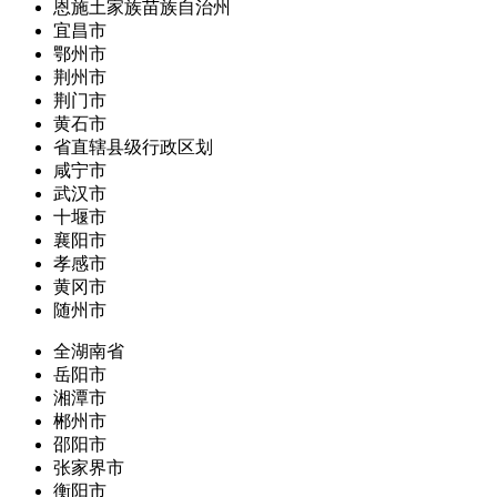
恩施土家族苗族自治州
宜昌市
鄂州市
荆州市
荆门市
黄石市
省直辖县级行政区划
咸宁市
武汉市
十堰市
襄阳市
孝感市
黄冈市
随州市
全湖南省
岳阳市
湘潭市
郴州市
邵阳市
张家界市
衡阳市