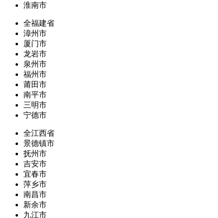
淮南市
全福建省
漳州市
厦门市
龙岩市
泉州市
福州市
莆田市
南平市
三明市
宁德市
全江西省
景德镇市
抚州市
吉安市
宜春市
萍乡市
南昌市
新余市
九江市