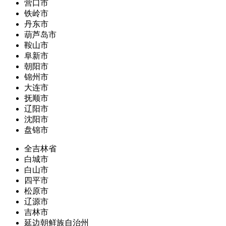
营口市
铁岭市
丹东市
葫芦岛市
鞍山市
阜新市
朝阳市
锦州市
大连市
抚顺市
辽阳市
沈阳市
盘锦市
全吉林省
白城市
白山市
四平市
松原市
辽源市
吉林市
延边朝鲜族自治州