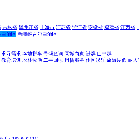
省
吉林省
黑龙江省
上海市
江苏省
浙江省
安徽省
福建省
江西省
族自治区
新疆维吾尔自治区
求寻需求
本地拼车
号码查询
同城商家
进群
巴中群
教育培训
农林牧渔
二手回收
租赁服务
休闲娱乐
旅游度假
丽人
话：18398921111