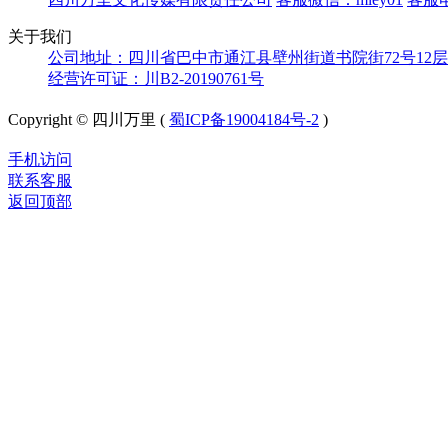
关于我们
公司地址：四川省巴中市通江县壁州街道书院街72号12层
经营许可证：川B2-20190761号
Copyright © 四川万里 (
蜀ICP备19004184号-2
)
手机访问
联系客服
返回顶部