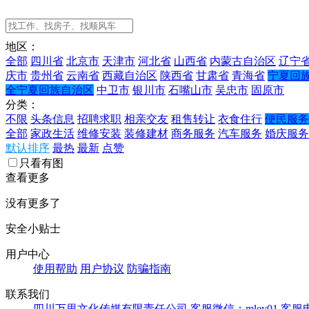
地区：
全部
四川省
北京市
天津市
河北省
山西省
内蒙古自治区
辽宁
庆市
贵州省
云南省
西藏自治区
陕西省
甘肃省
青海省
宁夏回
全宁夏回族自治区
中卫市
银川市
石嘴山市
吴忠市
固原市
分类：
不限
头条信息
招聘求职
相亲交友
租售转让
衣食住行
便民服务
全部
家政生活
维修安装
装修建材
商务服务
汽车服务
婚庆服务
默认排序
最热
最新
点赞
只看有图
查看更多
没有更多了
安全小贴士
用户中心
使用帮助
用户协议
防骗指南
联系我们
四川万里文化传媒有限责任公司
客服微信：mley01
客服电