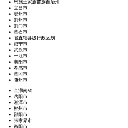
恩施土家族苗族自治州
宜昌市
鄂州市
荆州市
荆门市
黄石市
省直辖县级行政区划
咸宁市
武汉市
十堰市
襄阳市
孝感市
黄冈市
随州市
全湖南省
岳阳市
湘潭市
郴州市
邵阳市
张家界市
衡阳市