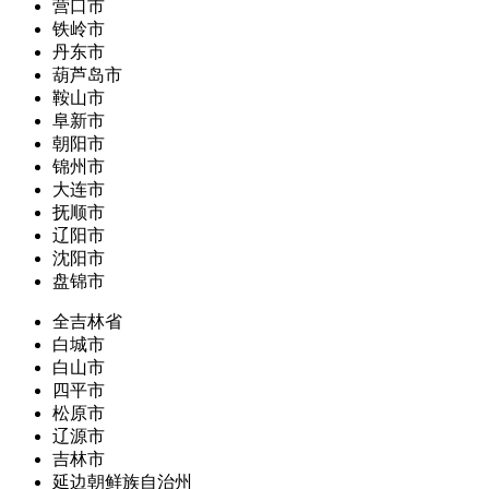
营口市
铁岭市
丹东市
葫芦岛市
鞍山市
阜新市
朝阳市
锦州市
大连市
抚顺市
辽阳市
沈阳市
盘锦市
全吉林省
白城市
白山市
四平市
松原市
辽源市
吉林市
延边朝鲜族自治州