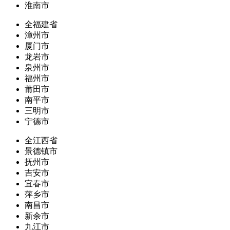
淮南市
全福建省
漳州市
厦门市
龙岩市
泉州市
福州市
莆田市
南平市
三明市
宁德市
全江西省
景德镇市
抚州市
吉安市
宜春市
萍乡市
南昌市
新余市
九江市