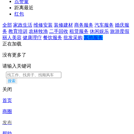
点赞量
距离最近
红包
全部
家政生活
维修安装
装修建材
商务服务
汽车服务
婚庆服
务
教育培训
农林牧渔
二手回收
租赁服务
休闲娱乐
旅游度假
丽人美容
健康理疗
餐饮服务
批发采购
其他服务
正在加载
没有更多了
请输入关键词
搜索
关闭
首页
商圈
发布
帮助