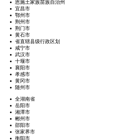
恩施土家族苗族自治州
宜昌市
鄂州市
荆州市
荆门市
黄石市
省直辖县级行政区划
咸宁市
武汉市
十堰市
襄阳市
孝感市
黄冈市
随州市
全湖南省
岳阳市
湘潭市
郴州市
邵阳市
张家界市
衡阳市