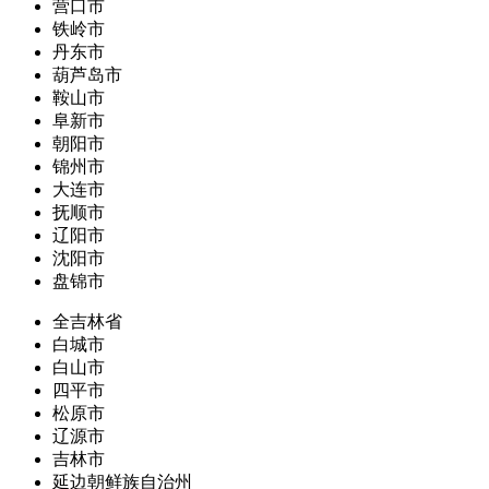
营口市
铁岭市
丹东市
葫芦岛市
鞍山市
阜新市
朝阳市
锦州市
大连市
抚顺市
辽阳市
沈阳市
盘锦市
全吉林省
白城市
白山市
四平市
松原市
辽源市
吉林市
延边朝鲜族自治州