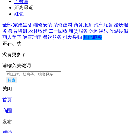
点赞量
距离最近
红包
全部
家政生活
维修安装
装修建材
商务服务
汽车服务
婚庆服
务
教育培训
农林牧渔
二手回收
租赁服务
休闲娱乐
旅游度假
丽人美容
健康理疗
餐饮服务
批发采购
其他服务
正在加载
没有更多了
请输入关键词
搜索
关闭
首页
商圈
发布
帮助