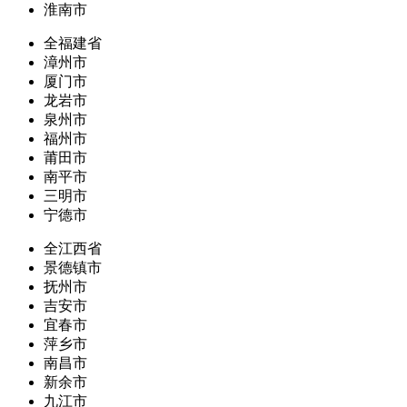
淮南市
全福建省
漳州市
厦门市
龙岩市
泉州市
福州市
莆田市
南平市
三明市
宁德市
全江西省
景德镇市
抚州市
吉安市
宜春市
萍乡市
南昌市
新余市
九江市