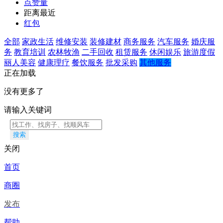
点赞量
距离最近
红包
全部
家政生活
维修安装
装修建材
商务服务
汽车服务
婚庆服
务
教育培训
农林牧渔
二手回收
租赁服务
休闲娱乐
旅游度假
丽人美容
健康理疗
餐饮服务
批发采购
其他服务
正在加载
没有更多了
请输入关键词
搜索
关闭
首页
商圈
发布
帮助