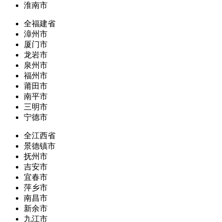
淮南市
全福建省
漳州市
厦门市
龙岩市
泉州市
福州市
莆田市
南平市
三明市
宁德市
全江西省
景德镇市
抚州市
吉安市
宜春市
萍乡市
南昌市
新余市
九江市