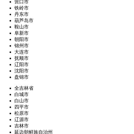
营口市
铁岭市
丹东市
葫芦岛市
鞍山市
阜新市
朝阳市
锦州市
大连市
抚顺市
辽阳市
沈阳市
盘锦市
全吉林省
白城市
白山市
四平市
松原市
辽源市
吉林市
延边朝鲜族自治州