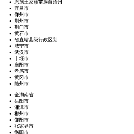
恩施土家族苗族自治州
宜昌市
鄂州市
荆州市
荆门市
黄石市
省直辖县级行政区划
咸宁市
武汉市
十堰市
襄阳市
孝感市
黄冈市
随州市
全湖南省
岳阳市
湘潭市
郴州市
邵阳市
张家界市
衡阳市