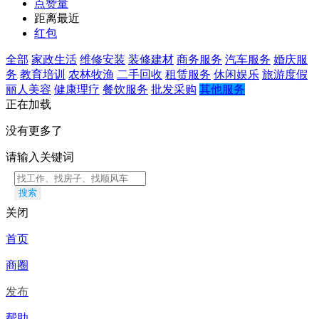
点赞量
距离最近
红包
全部
家政生活
维修安装
装修建材
商务服务
汽车服务
婚庆服
务
教育培训
农林牧渔
二手回收
租赁服务
休闲娱乐
旅游度假
丽人美容
健康理疗
餐饮服务
批发采购
其他服务
正在加载
没有更多了
请输入关键词
搜索
关闭
首页
商圈
发布
帮助