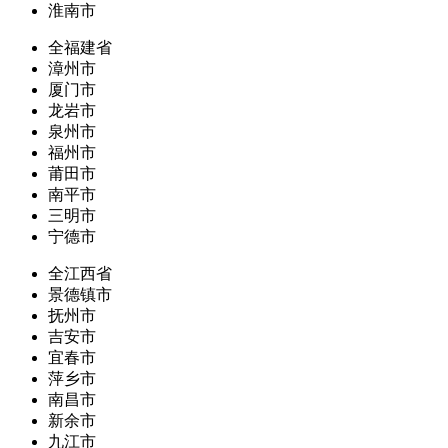
淮南市
全福建省
漳州市
厦门市
龙岩市
泉州市
福州市
莆田市
南平市
三明市
宁德市
全江西省
景德镇市
抚州市
吉安市
宜春市
萍乡市
南昌市
新余市
九江市