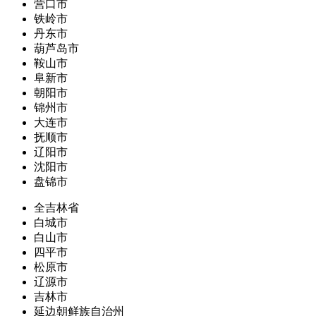
营口市
铁岭市
丹东市
葫芦岛市
鞍山市
阜新市
朝阳市
锦州市
大连市
抚顺市
辽阳市
沈阳市
盘锦市
全吉林省
白城市
白山市
四平市
松原市
辽源市
吉林市
延边朝鲜族自治州