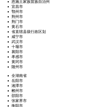
恩施土家族苗族自治州
宜昌市
鄂州市
荆州市
荆门市
黄石市
省直辖县级行政区划
咸宁市
武汉市
十堰市
襄阳市
孝感市
黄冈市
随州市
全湖南省
岳阳市
湘潭市
郴州市
邵阳市
张家界市
衡阳市