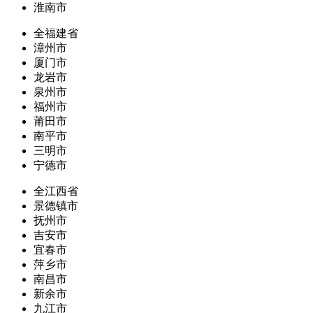
淮南市
全福建省
漳州市
厦门市
龙岩市
泉州市
福州市
莆田市
南平市
三明市
宁德市
全江西省
景德镇市
抚州市
吉安市
宜春市
萍乡市
南昌市
新余市
九江市