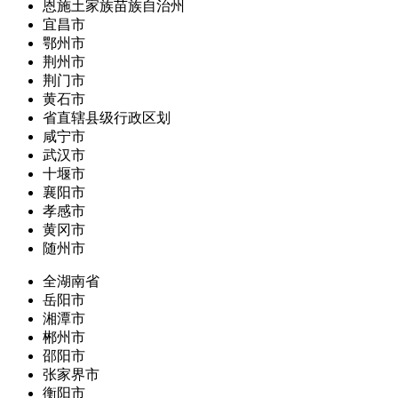
恩施土家族苗族自治州
宜昌市
鄂州市
荆州市
荆门市
黄石市
省直辖县级行政区划
咸宁市
武汉市
十堰市
襄阳市
孝感市
黄冈市
随州市
全湖南省
岳阳市
湘潭市
郴州市
邵阳市
张家界市
衡阳市