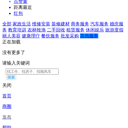
点赞量
距离最近
红包
全部
家政生活
维修安装
装修建材
商务服务
汽车服务
婚庆服
务
教育培训
农林牧渔
二手回收
租赁服务
休闲娱乐
旅游度假
丽人美容
健康理疗
餐饮服务
批发采购
其他服务
正在加载
没有更多了
请输入关键词
搜索
关闭
首页
商圈
发布
帮助