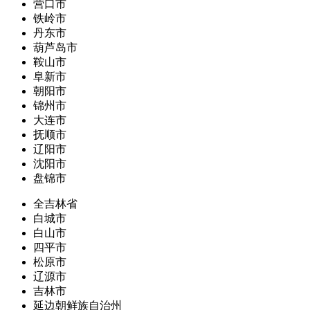
营口市
铁岭市
丹东市
葫芦岛市
鞍山市
阜新市
朝阳市
锦州市
大连市
抚顺市
辽阳市
沈阳市
盘锦市
全吉林省
白城市
白山市
四平市
松原市
辽源市
吉林市
延边朝鲜族自治州