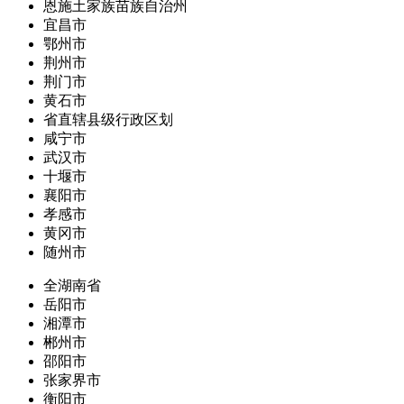
恩施土家族苗族自治州
宜昌市
鄂州市
荆州市
荆门市
黄石市
省直辖县级行政区划
咸宁市
武汉市
十堰市
襄阳市
孝感市
黄冈市
随州市
全湖南省
岳阳市
湘潭市
郴州市
邵阳市
张家界市
衡阳市