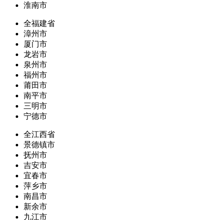
淮南市
全福建省
漳州市
厦门市
龙岩市
泉州市
福州市
莆田市
南平市
三明市
宁德市
全江西省
景德镇市
抚州市
吉安市
宜春市
萍乡市
南昌市
新余市
九江市