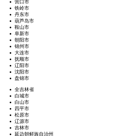
营口市
铁岭市
丹东市
葫芦岛市
鞍山市
阜新市
朝阳市
锦州市
大连市
抚顺市
辽阳市
沈阳市
盘锦市
全吉林省
白城市
白山市
四平市
松原市
辽源市
吉林市
延边朝鲜族自治州