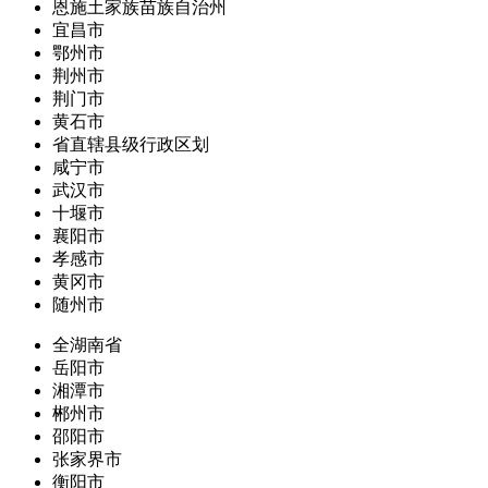
恩施土家族苗族自治州
宜昌市
鄂州市
荆州市
荆门市
黄石市
省直辖县级行政区划
咸宁市
武汉市
十堰市
襄阳市
孝感市
黄冈市
随州市
全湖南省
岳阳市
湘潭市
郴州市
邵阳市
张家界市
衡阳市