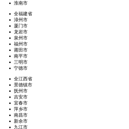
淮南市
全福建省
漳州市
厦门市
龙岩市
泉州市
福州市
莆田市
南平市
三明市
宁德市
全江西省
景德镇市
抚州市
吉安市
宜春市
萍乡市
南昌市
新余市
九江市