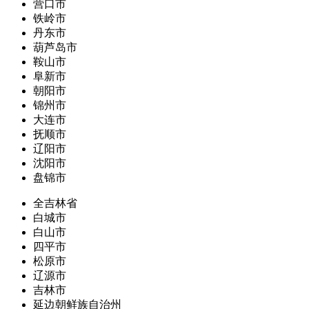
营口市
铁岭市
丹东市
葫芦岛市
鞍山市
阜新市
朝阳市
锦州市
大连市
抚顺市
辽阳市
沈阳市
盘锦市
全吉林省
白城市
白山市
四平市
松原市
辽源市
吉林市
延边朝鲜族自治州