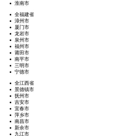
淮南市
全福建省
漳州市
厦门市
龙岩市
泉州市
福州市
莆田市
南平市
三明市
宁德市
全江西省
景德镇市
抚州市
吉安市
宜春市
萍乡市
南昌市
新余市
九江市