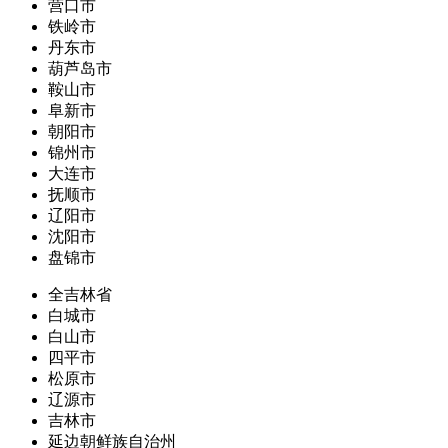
营口市
铁岭市
丹东市
葫芦岛市
鞍山市
阜新市
朝阳市
锦州市
大连市
抚顺市
辽阳市
沈阳市
盘锦市
全吉林省
白城市
白山市
四平市
松原市
辽源市
吉林市
延边朝鲜族自治州