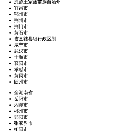
恩施土家族苗族自治州
宜昌市
鄂州市
荆州市
荆门市
黄石市
省直辖县级行政区划
咸宁市
武汉市
十堰市
襄阳市
孝感市
黄冈市
随州市
全湖南省
岳阳市
湘潭市
郴州市
邵阳市
张家界市
衡阳市