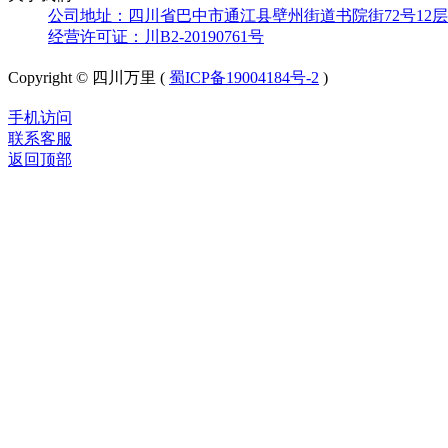
公司地址：四川省巴中市通江县壁州街道书院街72号12层
经营许可证：川B2-20190761号
Copyright © 四川万里 (
蜀ICP备19004184号-2
)
手机访问
联系客服
返回顶部