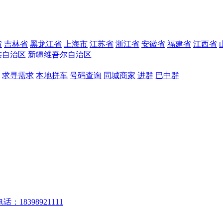
省
吉林省
黑龙江省
上海市
江苏省
浙江省
安徽省
福建省
江西省
族自治区
新疆维吾尔自治区
求寻需求
本地拼车
号码查询
同城商家
进群
巴中群
话：18398921111