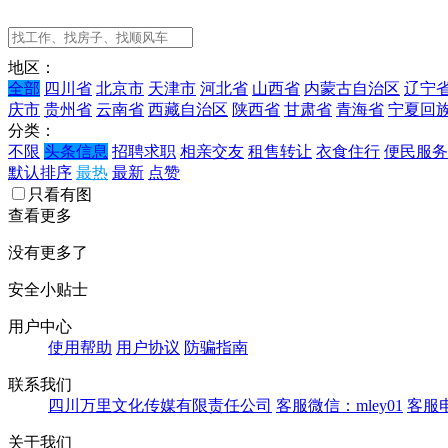
地区：
全部
四川省
北京市
天津市
河北省
山西省
内蒙古自治区
辽宁
庆市
贵州省
云南省
西藏自治区
陕西省
甘肃省
青海省
宁夏回
分类：
不限
头条信息
招聘求职
相亲交友
租售转让
衣食住行
便民服务
默认排序
最热
最新
点赞
只看有图
查看更多
没有更多了
安全小贴士
用户中心
使用帮助
用户协议
防骗指南
联系我们
四川万里文化传媒有限责任公司
客服微信：mley01
客服电
关于我们