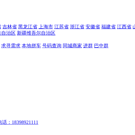
省
吉林省
黑龙江省
上海市
江苏省
浙江省
安徽省
福建省
江西省
族自治区
新疆维吾尔自治区
求寻需求
本地拼车
号码查询
同城商家
进群
巴中群
话：18398921111