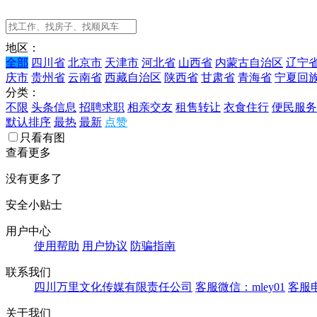
地区：
全部
四川省
北京市
天津市
河北省
山西省
内蒙古自治区
辽宁
庆市
贵州省
云南省
西藏自治区
陕西省
甘肃省
青海省
宁夏回
分类：
不限
头条信息
招聘求职
相亲交友
租售转让
衣食住行
便民服务
默认排序
最热
最新
点赞
只看有图
查看更多
没有更多了
安全小贴士
用户中心
使用帮助
用户协议
防骗指南
联系我们
四川万里文化传媒有限责任公司
客服微信：mley01
客服电
关于我们