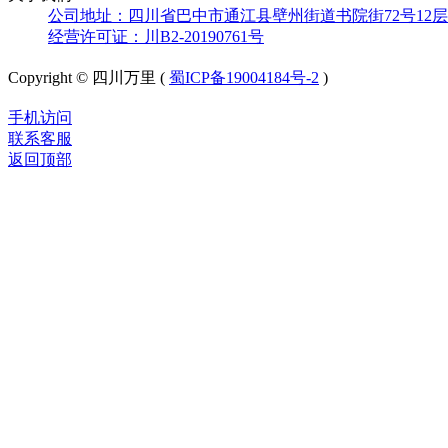
公司地址：四川省巴中市通江县壁州街道书院街72号12层
经营许可证：川B2-20190761号
Copyright © 四川万里 (
蜀ICP备19004184号-2
)
手机访问
联系客服
返回顶部