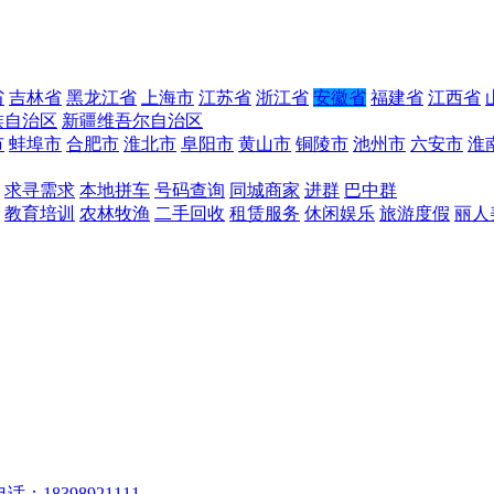
省
吉林省
黑龙江省
上海市
江苏省
浙江省
安徽省
福建省
江西省
族自治区
新疆维吾尔自治区
市
蚌埠市
合肥市
淮北市
阜阳市
黄山市
铜陵市
池州市
六安市
淮
求寻需求
本地拼车
号码查询
同城商家
进群
巴中群
教育培训
农林牧渔
二手回收
租赁服务
休闲娱乐
旅游度假
丽人
话：18398921111