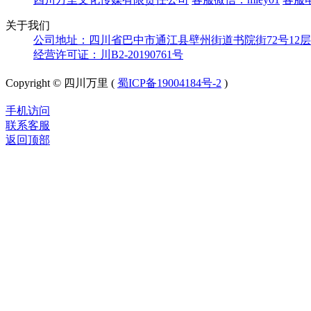
关于我们
公司地址：四川省巴中市通江县壁州街道书院街72号12层
经营许可证：川B2-20190761号
Copyright © 四川万里 (
蜀ICP备19004184号-2
)
手机访问
联系客服
返回顶部