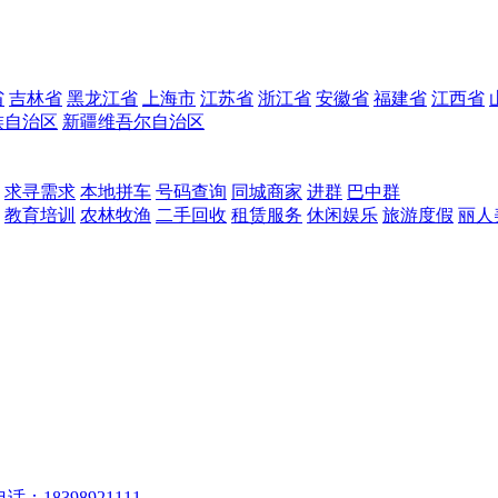
省
吉林省
黑龙江省
上海市
江苏省
浙江省
安徽省
福建省
江西省
族自治区
新疆维吾尔自治区
求寻需求
本地拼车
号码查询
同城商家
进群
巴中群
教育培训
农林牧渔
二手回收
租赁服务
休闲娱乐
旅游度假
丽人
话：18398921111