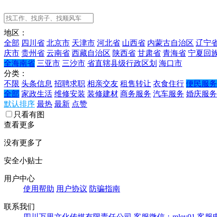
地区：
全部
四川省
北京市
天津市
河北省
山西省
内蒙古自治区
辽宁
庆市
贵州省
云南省
西藏自治区
陕西省
甘肃省
青海省
宁夏回
全海南省
三亚市
三沙市
省直辖县级行政区划
海口市
分类：
不限
头条信息
招聘求职
相亲交友
租售转让
衣食住行
便民服务
全部
家政生活
维修安装
装修建材
商务服务
汽车服务
婚庆服务
默认排序
最热
最新
点赞
只看有图
查看更多
没有更多了
安全小贴士
用户中心
使用帮助
用户协议
防骗指南
联系我们
四川万里文化传媒有限责任公司
客服微信：mley01
客服电