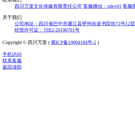
四川万里文化传媒有限责任公司
客服微信：mley01
客服电
关于我们
公司地址：四川省巴中市通江县壁州街道书院街72号12层
经营许可证：川B2-20190761号
Copyright © 四川万里 (
蜀ICP备19004184号-2
)
手机访问
联系客服
返回顶部