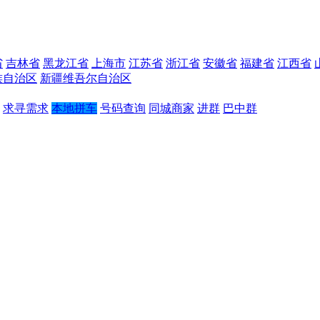
省
吉林省
黑龙江省
上海市
江苏省
浙江省
安徽省
福建省
江西省
族自治区
新疆维吾尔自治区
求寻需求
本地拼车
号码查询
同城商家
进群
巴中群