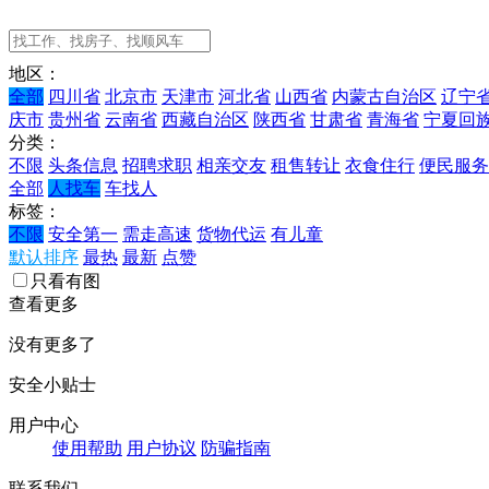
地区：
全部
四川省
北京市
天津市
河北省
山西省
内蒙古自治区
辽宁
庆市
贵州省
云南省
西藏自治区
陕西省
甘肃省
青海省
宁夏回
分类：
不限
头条信息
招聘求职
相亲交友
租售转让
衣食住行
便民服务
全部
人找车
车找人
标签：
不限
安全第一
需走高速
货物代运
有儿童
默认排序
最热
最新
点赞
只看有图
查看更多
没有更多了
安全小贴士
用户中心
使用帮助
用户协议
防骗指南
联系我们