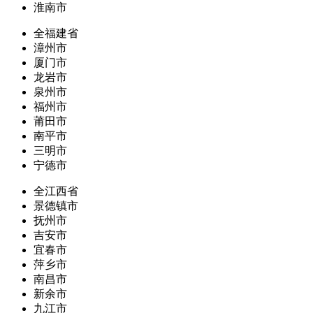
淮南市
全福建省
漳州市
厦门市
龙岩市
泉州市
福州市
莆田市
南平市
三明市
宁德市
全江西省
景德镇市
抚州市
吉安市
宜春市
萍乡市
南昌市
新余市
九江市