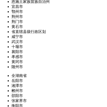
恩施土家族苗族自治州
宜昌市
鄂州市
荆州市
荆门市
黄石市
省直辖县级行政区划
咸宁市
武汉市
十堰市
襄阳市
孝感市
黄冈市
随州市
全湖南省
岳阳市
湘潭市
郴州市
邵阳市
张家界市
衡阳市