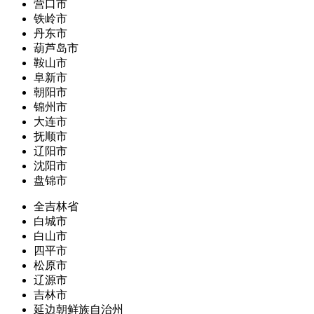
营口市
铁岭市
丹东市
葫芦岛市
鞍山市
阜新市
朝阳市
锦州市
大连市
抚顺市
辽阳市
沈阳市
盘锦市
全吉林省
白城市
白山市
四平市
松原市
辽源市
吉林市
延边朝鲜族自治州