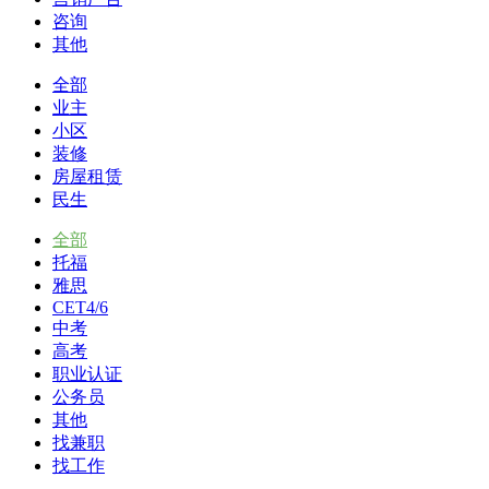
咨询
其他
全部
业主
小区
装修
房屋租赁
民生
全部
托福
雅思
CET4/6
中考
高考
职业认证
公务员
其他
找兼职
找工作