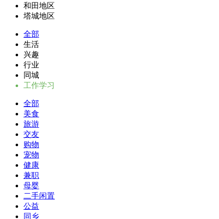
和田地区
塔城地区
全部
生活
兴趣
行业
同城
工作学习
全部
美食
旅游
交友
购物
宠物
健康
兼职
母婴
二手闲置
公益
同乡