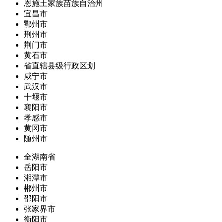
恩施土家族苗族自治州
宜昌市
鄂州市
荆州市
荆门市
黄石市
省直辖县级行政区划
咸宁市
武汉市
十堰市
襄阳市
孝感市
黄冈市
随州市
全湖南省
岳阳市
湘潭市
郴州市
邵阳市
张家界市
衡阳市