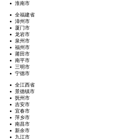
淮南市
全福建省
漳州市
厦门市
龙岩市
泉州市
福州市
莆田市
南平市
三明市
宁德市
全江西省
景德镇市
抚州市
吉安市
宜春市
萍乡市
南昌市
新余市
九江市