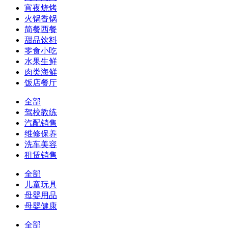
宵夜烧烤
火锅香锅
简餐西餐
甜品饮料
零食小吃
水果生鲜
肉类海鲜
饭店餐厅
全部
驾校教练
汽配销售
维修保养
洗车美容
租赁销售
全部
儿童玩具
母婴用品
母婴健康
全部