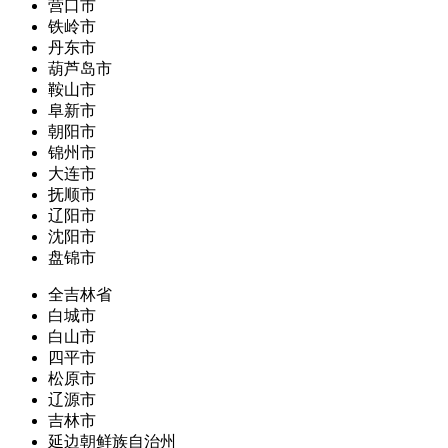
营口市
铁岭市
丹东市
葫芦岛市
鞍山市
阜新市
朝阳市
锦州市
大连市
抚顺市
辽阳市
沈阳市
盘锦市
全吉林省
白城市
白山市
四平市
松原市
辽源市
吉林市
延边朝鲜族自治州