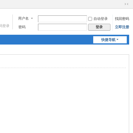
切
换
用户名
自动登录
找回密码
到
窄
码登录
密码
立即注册
登录
版
快捷导航