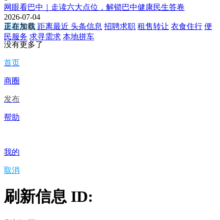
网眼看巴中｜走读六大点位，解锁巴中健康民生答卷
2026-07-04
最新发布
正在加载
距离最近
头条信息
招聘求职
租售转让
衣食住行
便
民服务
求寻需求
本地拼车
没有更多了
首页
商圈
发布
帮助
我的
取消
刷新信息 ID: