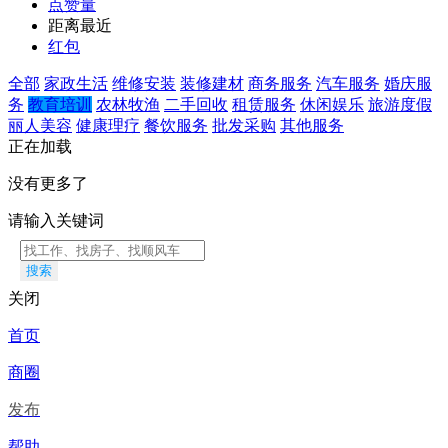
点赞量
距离最近
红包
全部
家政生活
维修安装
装修建材
商务服务
汽车服务
婚庆服
务
教育培训
农林牧渔
二手回收
租赁服务
休闲娱乐
旅游度假
丽人美容
健康理疗
餐饮服务
批发采购
其他服务
正在加载
没有更多了
请输入关键词
搜索
关闭
首页
商圈
发布
帮助