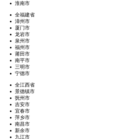
淮南市
全福建省
漳州市
厦门市
龙岩市
泉州市
福州市
莆田市
南平市
三明市
宁德市
全江西省
景德镇市
抚州市
吉安市
宜春市
萍乡市
南昌市
新余市
九江市