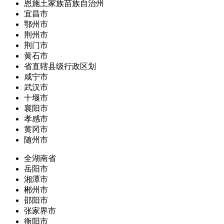
恩施土家族苗族自治州
宜昌市
鄂州市
荆州市
荆门市
黄石市
省直辖县级行政区划
咸宁市
武汉市
十堰市
襄阳市
孝感市
黄冈市
随州市
全湖南省
岳阳市
湘潭市
郴州市
邵阳市
张家界市
衡阳市