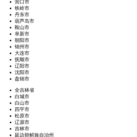
营口市
铁岭市
丹东市
葫芦岛市
鞍山市
阜新市
朝阳市
锦州市
大连市
抚顺市
辽阳市
沈阳市
盘锦市
全吉林省
白城市
白山市
四平市
松原市
辽源市
吉林市
延边朝鲜族自治州