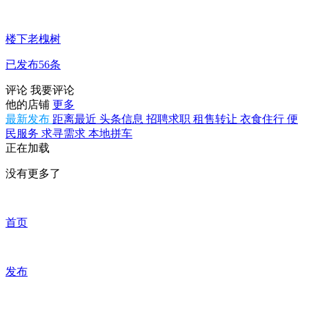
楼下老槐树
已发布56条
评论
我要评论
他的店铺
更多
最新发布
距离最近
头条信息
招聘求职
租售转让
衣食住行
便
民服务
求寻需求
本地拼车
正在加载
没有更多了
首页
发布