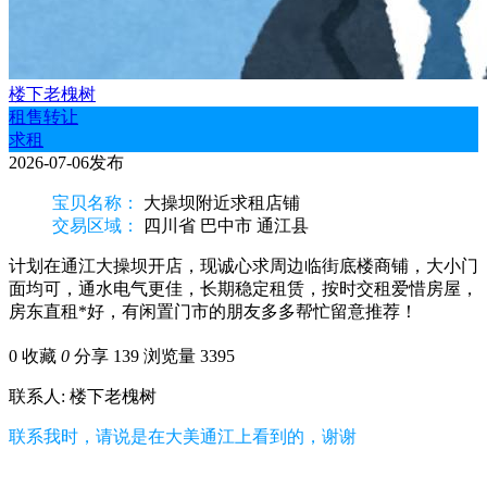
楼下老槐树
租售转让
求租
2026-07-06发布
宝贝名称：
大操坝附近求租店铺
交易区域：
四川省 巴中市 通江县
计划在通江大操坝开店，现诚心求周边临街底楼商铺，大小门
面均可，通水电气更佳，长期稳定租赁，按时交租爱惜房屋，
房东直租*好，有闲置门市的朋友多多帮忙留意推荐！
0
收藏
0
分享 139
浏览量 3395
联系人: 楼下老槐树
联系我时，请说是在大美通江上看到的，谢谢