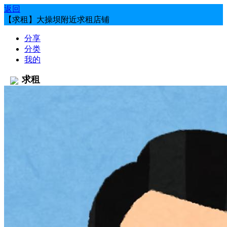
返回
【求租】大操坝附近求租店铺
分享
分类
我的
求租