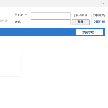
切
换
用户名
自动登录
找回密码
到
窄
码登录
密码
立即注册
登录
版
快捷导航