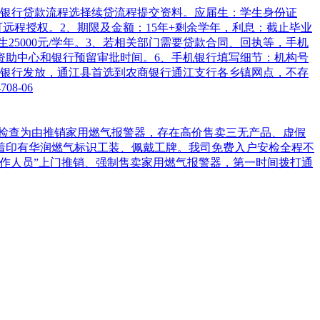
机银行贷款流程选择续贷流程提交资料。应届生：学生身份证
远程授权。2、期限及金额：15年+剩余学年，利息：截止毕业
生25000元/学年。3、若相关部门需要贷款合同、回执等，手机
学生资助中心和银行预留审批时间。6、手机银行填写细节：机构号
首选银行发放，通江县首选到农商银行通江支行各乡镇网点，不存
7
08-06
检查为由推销家用燃气报警器，存在高价售卖三无产品、虚假
着印有华润燃气标识工装、佩戴工牌。我司免费入户安检全程不
作人员”上门推销、强制售卖家用燃气报警器，第一时间拨打通