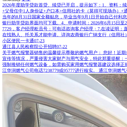
2026年度助学贷款首贷、续贷已开启，提示如下：1、资料
+父母任中1人身份证+户口本+信用社的卡（莫得可现场办）
当年的8月31日国家全额贴息，毕业当年9月1日开始自己付利息（
银行助学贷款界面均可下载。4、申请时间：2026年6月15日
7729，客户经理柜员号：可电话咨询客户经理；7.在读证明
在找熟人、托关系才能申请。详询农商银行广纳支行（信用社）曾旭东：1528
小区便民一卡通
07-23
通江县人民检察院公开招聘
07-22
关于燃气报警器销售的温馨提示尊敬的燃气用户： 您好！近
宣传等情况，严重侵害大家财产与用气安全，特此郑重提醒：
强制推销任何燃气设备，如需购买家用燃气报警器建议选择正
江华润燃气公司电话7238779或95777进行核实。 通江华润燃气有